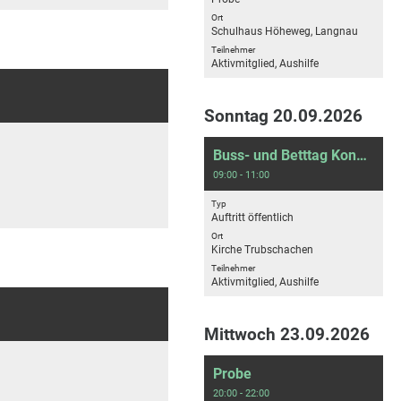
Ort
Schulhaus Höheweg, Langnau
Teilnehmer
Aktivmitglied, Aushilfe
Sonntag 20.09.2026
Buss- und Betttag Konzert
09:00 - 11:00
Typ
Auftritt öffentlich
Ort
Kirche Trubschachen
Teilnehmer
Aktivmitglied, Aushilfe
Mittwoch 23.09.2026
Probe
20:00 - 22:00