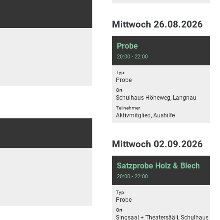
Mittwoch 26.08.2026
Probe
20:00 - 22:00
Typ
Probe
Ort
Schulhaus Höheweg, Langnau
Teilnehmer
Aktivmitglied, Aushilfe
Mittwoch 02.09.2026
Satzprobe Holz & Blech
20:00 - 22:00
Typ
Probe
Ort
Singsaal + Theatersääli, Schulhaus H