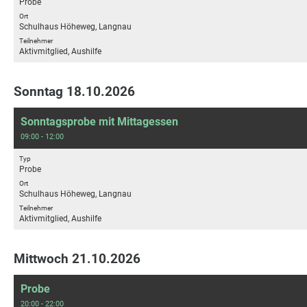
Probe
Ort
Schulhaus Höheweg, Langnau
Teilnehmer
Aktivmitglied, Aushilfe
Sonntag 18.10.2026
Sonntagsprobe mit Mittagessen
09:00 - 12:00
Typ
Probe
Ort
Schulhaus Höheweg, Langnau
Teilnehmer
Aktivmitglied, Aushilfe
Mittwoch 21.10.2026
Probe
20:00 - 22:00