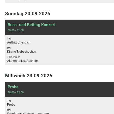
Sonntag 20.09.2026
Buss- und Betttag Konzert
09:00 - 11:00
Typ
Auftritt öffentlich
Ort
Kirche Trubschachen
Teilnehmer
Aktivmitglied, Aushilfe
Mittwoch 23.09.2026
Probe
20:00 - 22:00
Typ
Probe
Ort
Schulhaus Höheweg, Langnau