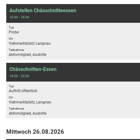
Aufstellen Chässchnitteessen
16:00 - 18:00
Typ
Probe
Ort
Viehmarktplatz Langnau
Teilnehmer
Aktivmitglied, Aushilfe
Chässchnitten-Essen
18:00 - 23:00
Typ
Auftritt öffentlich
Ort
Viehmarktplatz, Langnau
Teilnehmer
Aktivmitglied, Aushilfe
Mittwoch 26.08.2026