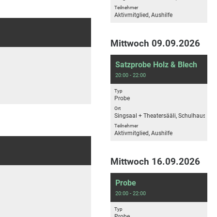
Teilnehmer
Aktivmitglied, Aushilfe
Mittwoch 09.09.2026
Satzprobe Holz & Blech
20:00 - 22:00
Typ
Probe
Ort
Singsaal + Theatersääli, Schulhaus H
Teilnehmer
Aktivmitglied, Aushilfe
Mittwoch 16.09.2026
Probe
20:00 - 22:00
Typ
Probe