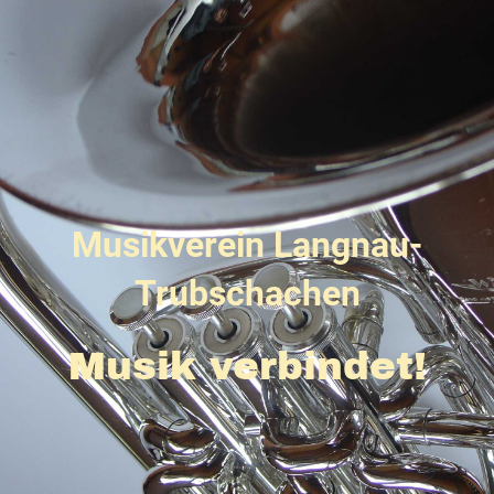
Musikverein Langnau-
Trubschachen
Musik verbindet!